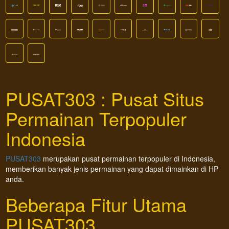
PUSAT303 : Pusat Situs
Permainan Terpopuler
Indonesia
PUSAT303
merupakan pusat permainan terpopuler di Indonesia,
memberikan banyak jenis permainan yang dapat dimainkan di HP
anda.
Beberapa Fitur Utama
PUSAT303