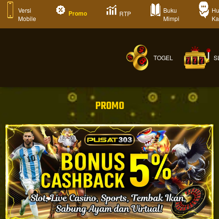
Versi
Buku
Hu
Promo
RTP
Mobile
Mimpi
Ka
TOGEL
S
PROMO