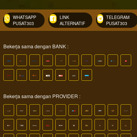
WHATSAPP
LINK
TELEGRAM
PUSAT303
ALTERNATIF
PUSAT303
Bekerja sama dengan BANK :
Bekerja sama dengan PROVIDER :