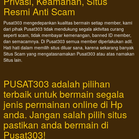
Privasi, Keamanan, Situs
Resmi Anti Scam
Pusat303 mengedepankan kualitas bermain setiap member, kami
dari pihak Pusat303 tidak mendukung segala aktivitas curang
seperti scam, tidak membayar kemenangan, banned ID member,
dan semacamnya. Di Pusat303 semua member diperlakukan adil.
Hati hati dalam memilih situs diluar sana, karena sekarang banyak
Situs Scam yang mengatasnamakan Pusat303 atau atas namakan
Situs lain.
PUSAT303 adalah pilihan
terbaik untuk bermain segala
jenis permainan online di Hp
anda. Jangan salah pilih situs
pastikan anda bermain di
Pusat303!