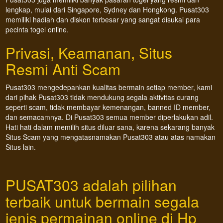
lengkap, mulai dari Singapore, Sydney dan Hongkong. Pusat303
memiliki hadiah dan diskon terbesar yang sangat disukai para
pecinta togel online.
Privasi, Keamanan, Situs
Resmi Anti Scam
Pusat303 mengedepankan kualitas bermain setiap member, kami
dari pihak Pusat303 tidak mendukung segala aktivitas curang
seperti scam, tidak membayar kemenangan, banned ID member,
dan semacamnya. Di Pusat303 semua member diperlakukan adil.
Hati hati dalam memilih situs diluar sana, karena sekarang banyak
Situs Scam yang mengatasnamakan Pusat303 atau atas namakan
Situs lain.
PUSAT303 adalah pilihan
terbaik untuk bermain segala
jenis permainan online di Hp