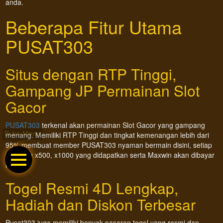
anda.
Beberapa Fitur Utama
PUSAT303
Situs dengan RTP Tinggi,
Gampang JP Permainan Slot
Gacor
PUSAT303
terkenal akan permainan Slot Gacor yang gampang
Buka Menu
menang. Memiliki RTP Tinggi dan tingkat kemenangan lebih dari
95% membuat member PUSAT303 nyaman bermain disini, setiap
pecahan x500, x1000 yang didapatkan serta Maxwin akan dibayar
lunas.
Togel Resmi 4D Lengkap,
Hadiah dan Diskon Terbesar
Pusat303 juga memiliki banyak pasaran togel yang resmi dan